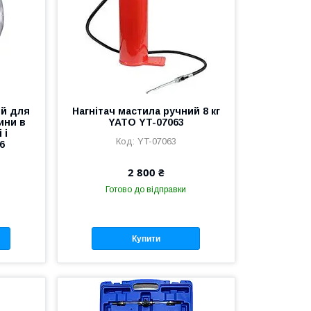
ій для
Нагнітач мастила ручний 8 кг
ини в
YATO YT-07063
 і
YT-07063
6
2 800 ₴
Готово до відправки
Купити