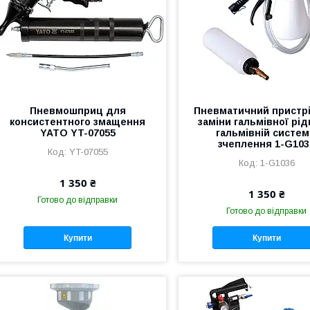
Пневмошприц для
Пневматичний пристр
консистентного змащення
заміни гальмівної рід
YATO YT-07055
гальмівній системі
зчеплення 1-G103
YT-07055
1-G1036
1 350 ₴
1 350 ₴
Готово до відправки
Готово до відправки
Купити
Купити