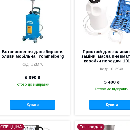
Встановлення для збирання
Пристрій для заливан
оливи мобільна Trommelberg
заміни масла пневмат
коробки передач 10
UZM70
101294К
6 390 ₴
5 400 ₴
Готово до відправки
Готово до відправки
Купити
Купити
СПЕЦЦІНА
Топ продаж