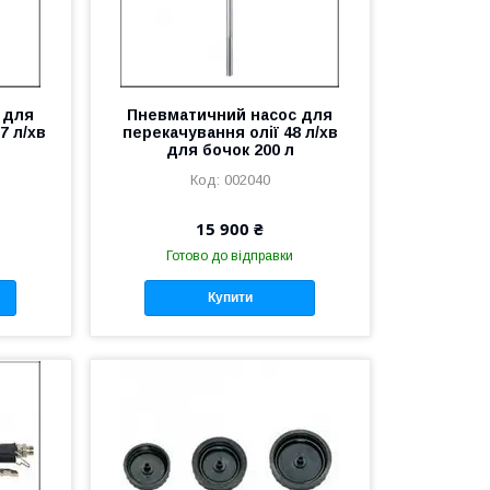
 для
Пневматичний насос для
7 л/хв
перекачування олії 48 л/хв
для бочок 200 л
002040
15 900 ₴
Готово до відправки
Купити