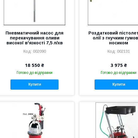
Пневматичний насос для
Роздатковий пістоле
перекачування оливи
олії з гнучким гумо
високої в'язкості 7,5 л/хв
носиком
002090
002131
18 550 ₴
3 975 ₴
Готово до відправки
Готово до відправки
Купити
Купити