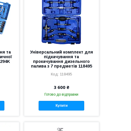
ня та
Універсальний комплект для
ичної
підкачування та
1294K
прокачування дизельного
палива з 7 предметів 118495
118495
3 600 ₴
Готово до відправки
Купити