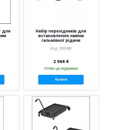
т для
Набір перехідників для
вим
встановлення заміни
гальмівної рідини
003492
2 968 ₴
Готово до відправки
Купити