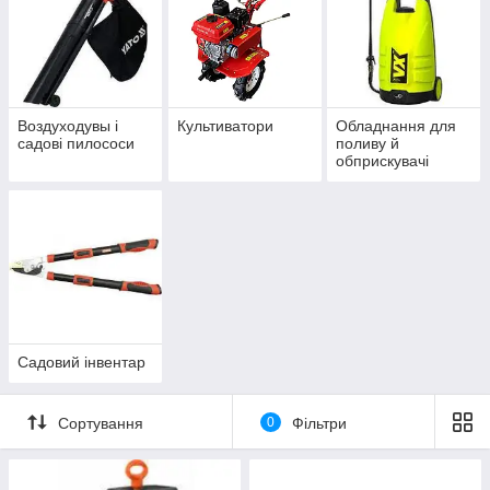
Воздуходувы і
Культиватори
Обладнання для
садові пилососи
поливу й
обприскувачі
Садовий інвентар
Сортування
0
Фільтри