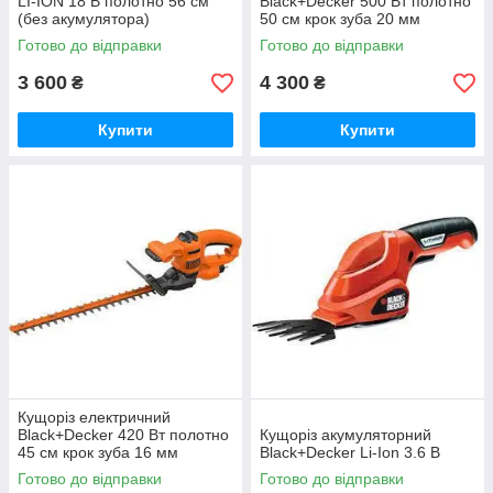
LI-ION 18 В полотно 56 см
Black+Decker 500 Вт полотно
(без акумулятора)
50 см крок зуба 20 мм
BEHTS301-QS
Готово до відправки
Готово до відправки
3 600
4 300
₴
₴
Купити
Купити
Кущоріз електричний
Black+Decker 420 Вт полотно
Кущоріз акумуляторний
45 см крок зуба 16 мм
Black+Decker Li-Ion 3.6 В
BEHT201-QS
Готово до відправки
Готово до відправки