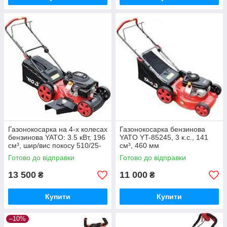
Газонокосарка на 4-х колесах
Газонокосарка бензинова
бензинова YATO: 3.5 кВт, 196
YATO YT-85245, 3 к.с., 141
см³, шир/вис покосу 510/25-
см³, 460 мм
70мм, 2800об/хв
Готово до відправки
Готово до відправки
13 500
11 000
₴
₴
Купити
Купити
–10%