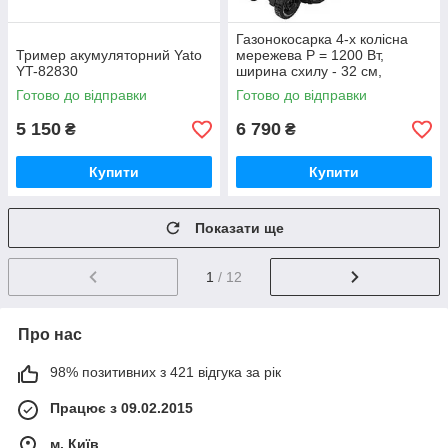
Газонокосарка 4-х колісна
Тример акумуляторний Yato
мережева P = 1200 Вт,
YT-82830
ширина схилу - 32 см,
травозбірник - 35 л,
Готово до відправки
Готово до відправки
BEMW451-QS BLACK
DECKER.
5 150
6 790
₴
₴
Купити
Купити
Показати ще
1
/ 12
Про нас
98% позитивних з 421 відгука за рік
Працює з 09.02.2015
м. Київ