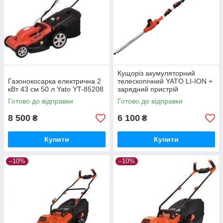
Кущоріз акумуляторний
Газонокосарка електрична 2
телескопічний YATO LI-ION +
кВт 43 см 50 л Yato YT-85208
зарядний пристрій
Готово до відправки
Готово до відправки
8 500
6 100
₴
₴
Купити
Купити
–10%
–10%