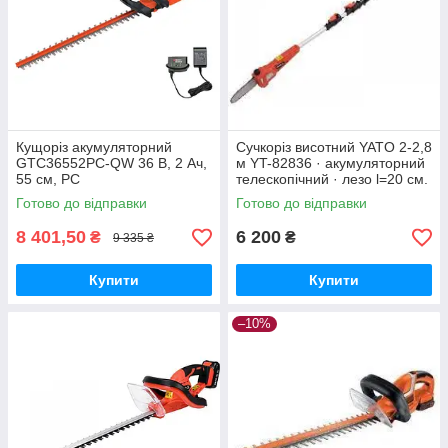
Кущоріз акумуляторний
Сучкоріз висотний YATO 2-2,8
GTC36552PC-QW 36 В, 2 Ач,
м YT-82836 · акумуляторний
55 см, PC
телескопічний · лезо l=20 см.
Готово до відправки
Готово до відправки
8 401,50
6 200
₴
₴
9 335 ₴
Купити
Купити
–10%