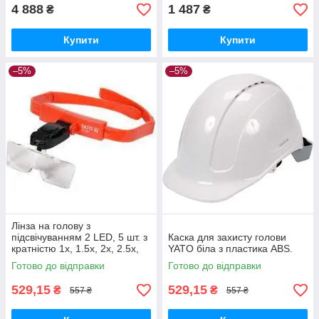
4 888
1 487
₴
₴
Купити
Купити
–5%
–5%
Лінза на голову з
підсвічуванням 2 LED, 5 шт. з
Каска для захисту голови
кратністю 1х, 1.5х, 2х, 2.5х,
YATO біла з пластика ABS.
3.5х, YT-73842 YATO
Готово до відправки
Готово до відправки
529,15
529,15
₴
₴
557 ₴
557 ₴