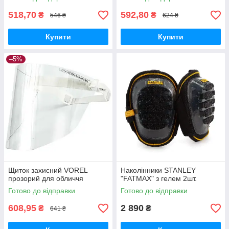
518,70
592,80
₴
₴
546 ₴
624 ₴
Купити
Купити
–5%
Щиток захисний VOREL
Наколінники STANLEY
прозорий для обличчя
"FATMAX" з гелем 2шт.
Готово до відправки
Готово до відправки
608,95
2 890
₴
₴
641 ₴