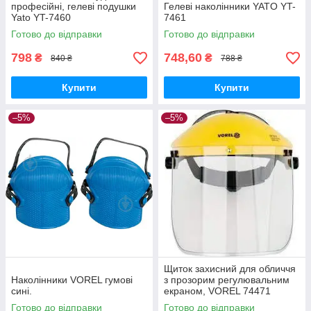
професійні, гелеві подушки
Гелеві наколінники YATO YT-
Yato YT-7460
7461
Готово до відправки
Готово до відправки
798
748,60
₴
₴
840 ₴
788 ₴
Купити
Купити
–5%
–5%
Щиток захисний для обличчя
Наколінники VOREL гумові
з прозорим регулювальним
сині.
екраном, VOREL 74471
Готово до відправки
Готово до відправки