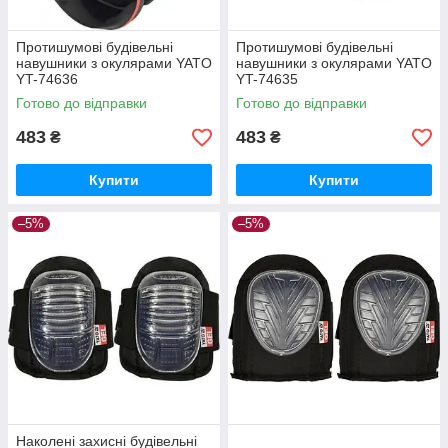
Протишумові будівельні
Протишумові будівельні
навушники з окулярами YATO
навушники з окулярами YATO
YT-74636
YT-74635
Готово до відправки
Готово до відправки
483
483
₴
₴
Купити
Купити
–5%
–5%
Наколені захисні будівельні