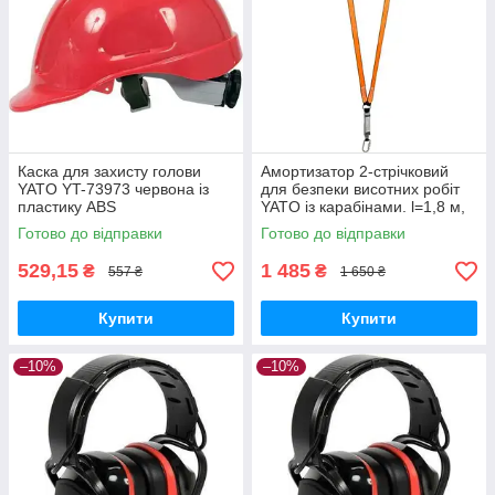
Каска для захисту голови
Амортизатор 2-стрічковий
YATO YT-73973 червона із
для безпеки висотних робіт
пластику ABS
YATO із карабінами. l=1,8 м,
M=100 кг
Готово до відправки
Готово до відправки
529,15
1 485
₴
₴
557 ₴
1 650 ₴
Купити
Купити
–10%
–10%