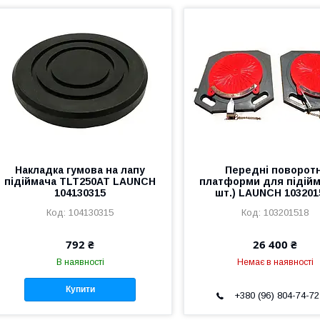
Накладка гумова на лапу
Передні поворотн
підіймача TLT250AT LAUNCH
платформи для підійм
104130315
шт.) LAUNCH 103201
104130315
103201518
792 ₴
26 400 ₴
В наявності
Немає в наявності
Купити
+380 (96) 804-74-72