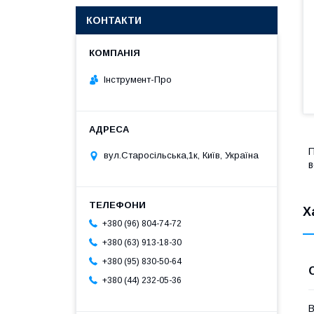
КОНТАКТИ
Інструмент-Про
П
вул.Старосільська,1к, Київ, Україна
в
Х
+380 (96) 804-74-72
+380 (63) 913-18-30
+380 (95) 830-50-64
+380 (44) 232-05-36
В