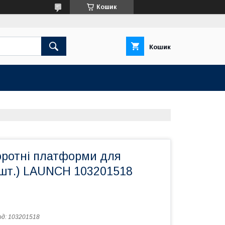
Кошик
Кошик
оротні платформи для
 шт.) LAUNCH 103201518
од:
103201518