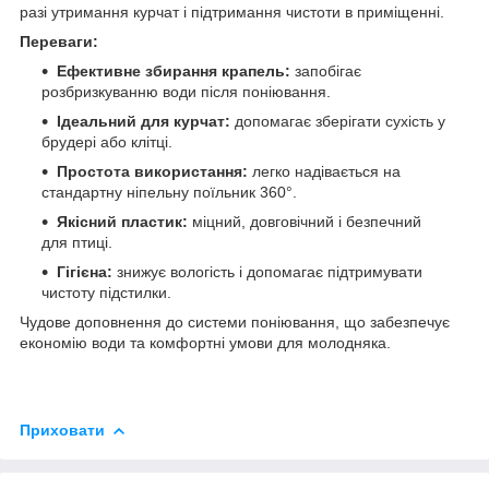
разі утримання курчат і підтримання чистоти в приміщенні.
Переваги:
Ефективне збирання крапель:
запобігає
розбризкуванню води після поніювання.
Ідеальний для курчат:
допомагає зберігати сухість у
брудері або клітці.
Простота використання:
легко надівається на
стандартну ніпельну поїльник 360°.
Якісний пластик:
міцний, довговічний і безпечний
для птиці.
Гігієна:
знижує вологість і допомагає підтримувати
чистоту підстилки.
Чудове доповнення до системи поніювання, що забезпечує
економію води та комфортні умови для молодняка.
Приховати