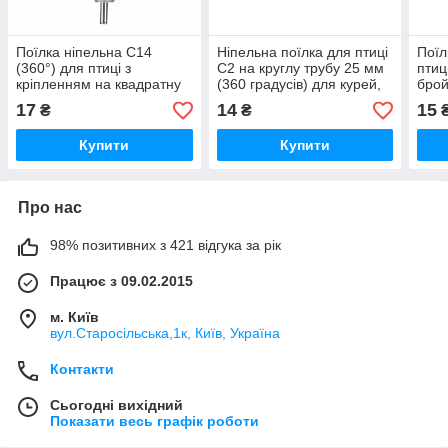
Поїлка ніпельна C14
Ніпельна поїлка для птиці
Поїл
(360°) для птиці з
C2 на круглу трубу 25 мм
птиц
кріпленням на квадратну
(360 градусів) для курей,
брой
трубу
курчат, перепілів, індичок,
17
14
15
₴
₴
Купити
Купити
Про нас
98% позитивних з 421 відгука за рік
Працює з 09.02.2015
м. Київ
вул.Старосільська,1к, Київ, Україна
Контакти
Сьогодні вихідний
Показати весь графік роботи