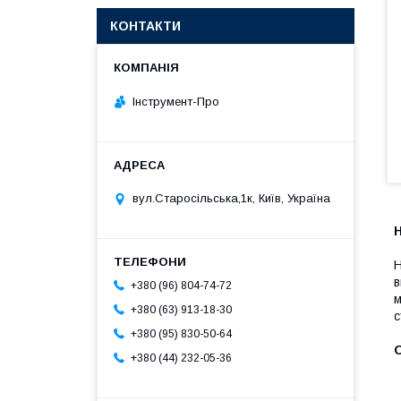
КОНТАКТИ
Інструмент-Про
вул.Старосільська,1к, Київ, Україна
Н
Н
в
+380 (96) 804-74-72
м
+380 (63) 913-18-30
с
+380 (95) 830-50-64
О
+380 (44) 232-05-36