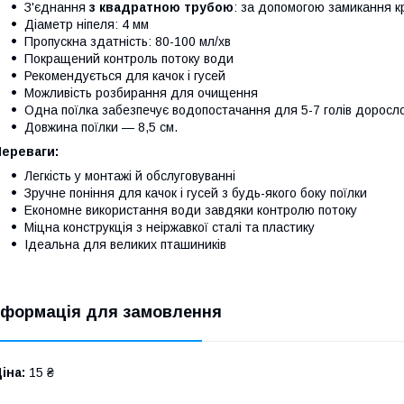
З'єднання
з квадратною трубою
: за допомогою замикання к
Діаметр ніпеля: 4 мм
Пропускна здатність: 80-100 мл/хв
Покращений контроль потоку води
Рекомендується для качок і гусей
Можливість розбирання для очищення
Одна поїлка забезпечує водопостачання для 5-7 голів доросло
Довжина поїлки — 8,5 см.
Переваги:
Легкість у монтажі й обслуговуванні
Зручне поніння для качок і гусей з будь-якого боку поїлки
Економне використання води завдяки контролю потоку
Міцна конструкція з неіржавкої сталі та пластику
Ідеальна для великих пташиників
нформація для замовлення
іна:
15 ₴