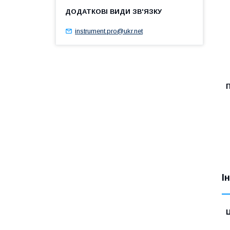
instrument.pro@ukr.net
І
Ц