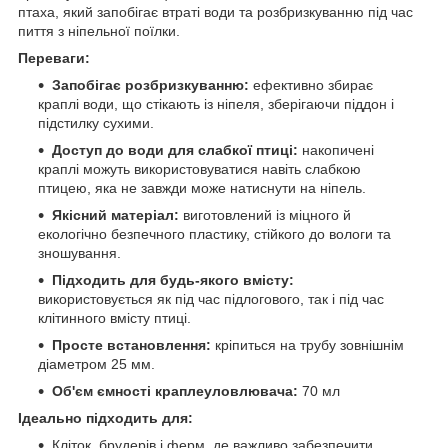
птаха, який запобігає втраті води та розбризкуванню під час
пиття з ніпельної поїлки.
Переваги:
Запобігає розбризкуванню:
ефективно збирає
краплі води, що стікають із ніпеля, зберігаючи піддон і
підстилку сухими.
Доступ до води для слабкої птиці:
накопичені
краплі можуть використовуватися навіть слабкою
птицею, яка не завжди може натиснути на ніпель.
Якісний матеріал:
виготовлений із міцного й
екологічно безпечного пластику, стійкого до вологи та
зношування.
Підходить для будь-якого вмісту:
використовується як під час підлогового, так і під час
клітинного вмісту птиці.
Просте встановлення:
кріпиться на трубу зовнішнім
діаметром 25 мм.
Об'єм ємності краплеуловлювача:
70 мл
Ідеально підходить для:
Кліток, брудерів і ферм, де важливо забезпечити