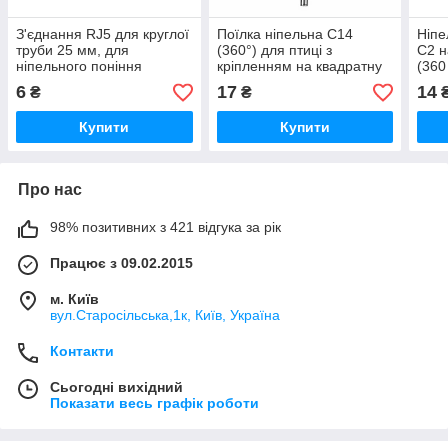
З'єднання RJ5 для круглої
Поїлка ніпельна C14
Ніпе
труби 25 мм, для
(360°) для птиці з
C2 н
ніпельного поніння
кріпленням на квадратну
(360
трубу
курч
6
17
14
₴
₴
Купити
Купити
Про нас
98% позитивних з 421 відгука за рік
Працює з 09.02.2015
м. Київ
вул.Старосільська,1к, Київ, Україна
Контакти
Сьогодні вихідний
Показати весь графік роботи