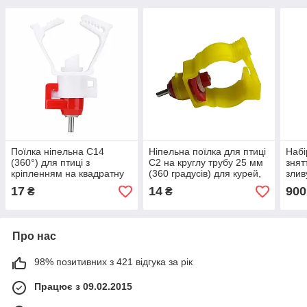
Поїлка ніпельна C14
Ніпельна поїлка для птиці
Набі
(360°) для птиці з
C2 на круглу трубу 25 мм
знят
кріпленням на квадратну
(360 градусів) для курей,
злив
трубу
курчат, перепілів, індичок,
VAG 
17
14
900
₴
₴
Про нас
98% позитивних з 421 відгука за рік
Працює з 09.02.2015