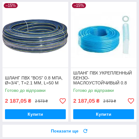
–15%
–15%
ШЛАНГ ПВХ УКРЕПЛЕННЫЙ
ШЛАНГ ПВХ "BOS" 0.8 МПА,
БЕНЗО-
Ø=3/4", T=2.1 ММ, L=50 М
МАСЛОУСТОЙЧИВЫЙ 0.8
МПА, Ø=12 ММ, T=1.8 ММ,
Готово до відправки
Готово до відправки
L=50 М
2 187,05
2 187,05
₴
₴
2 573 ₴
2 573 ₴
Купити
Купити
Показати ще