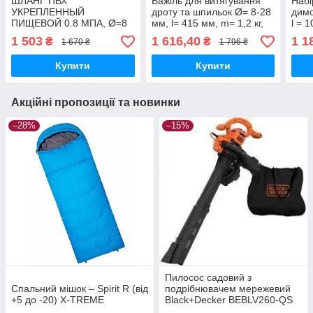
ШЛАНГ ПВХ
Важіль для витягування
Набі
УКРЕПЛЕННЫЙ
дроту та шпильок Ø= 8-28
димо
ПИЩЕВОЙ 0.8 МПА, Ø=8
мм, l= 415 мм, m= 1,2 кг,
l = 
ММ, T=1.6 ММ, L=50 М
VOREL 35007
гиря
1 503
1 616,40
1 1
₴
₴
1 670 ₴
1 796 ₴
Купити
Купити
Акційні пропозиції та новинки
–28%
–15%
Пилосос садовий з
Спальний мішок – Spirit R (від
подрібнювачем мережевий
+5 до -20) X-TREME
Black+Decker BEBLV260-QS