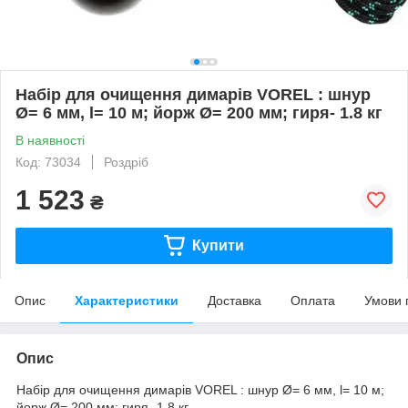
Набір для очищення димарів VOREL : шнур
Ø= 6 мм, l= 10 м; йорж Ø= 200 мм; гиря- 1.8 кг
В наявності
Код: 73034
Роздріб
1 523
₴
Купити
Опис
Характеристики
Доставка
Оплата
Умови 
Опис
Набір для очищення димарів VOREL : шнур Ø= 6 мм, l= 10 м;
йорж Ø= 200 мм; гиря- 1.8 кг