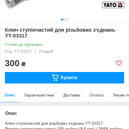
Ключ ступінчастий для різьбових з'єднань
YT-03317
Готово до відправки
Код: YT-03317
Роздріб
300
₴
Купити
Опис
Характеристики
Доставка
Оплата
Умови п
Опис
Ключ ступінчастий для різьбових з'єднань YT-03317
Розміри ступеневого ключа 3/8 дюйма (9,6 мм) / 29/68 дюйма