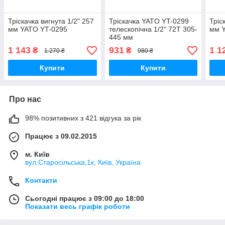
Тріскачка вигнута 1/2" 257
Тріскачка YATO YT-0299
Тріс
мм YATO YT-0295
телескопічна 1/2" 72T 305-
мм Y
445 мм
1 143
931
1 1
₴
₴
1 270 ₴
980 ₴
Купити
Купити
Про нас
98% позитивних з 421 відгука за рік
Працює з 09.02.2015
м. Київ
вул.Старосільська,1к, Київ, Україна
Контакти
Сьогодні працює з 09:00 до 18:00
Показати весь графік роботи