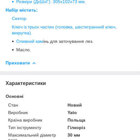
Розміри (ДхШхГ): 305х102х73 мм.
Набір містить:
Сектор.
Ключ із трьох частин (головка, шестигранний ключ,
викрутка).
Оли
вний кам
інь для заточування лез.
Масло.
Приховати
Характеристики
Основні
Стан
Новий
Виробник
Yato
Країна виробник
Польща
Тип інструменту
Гілкоріз
Максимальний діаметр
30 мм
реза