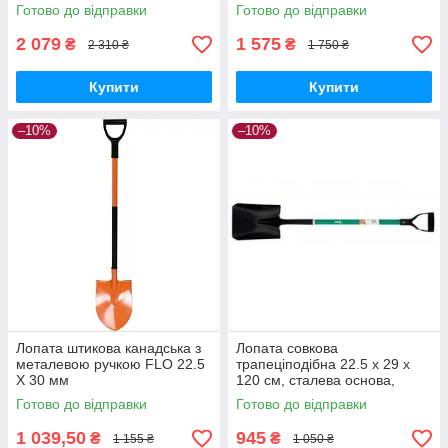
Готово до відправки
Готово до відправки
2 079
1 575
₴
₴
2 310 ₴
1 750 ₴
Купити
Купити
–10%
–10%
Лопата штикова канадська з
Лопата совкова
металевою ручкою FLO 22.5
трапеціподібна 22.5 x 29 x
Х 30 мм
120 см, сталева основа,
скловолоконна ручка, 35835
Готово до відправки
Готово до відправки
FLO
1 039,50
945
₴
₴
1 155 ₴
1 050 ₴