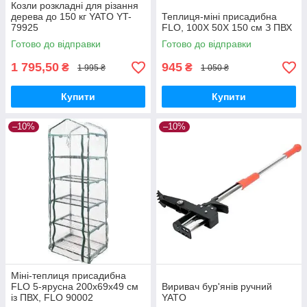
Козли розкладні для різання
дерева до 150 кг YATO YT-
Теплиця-міні присадибна
79925
FLO, 100Х 50Х 150 см З ПВХ
Готово до відправки
Готово до відправки
1 795,50
945
₴
₴
1 995 ₴
1 050 ₴
Купити
Купити
–10%
–10%
Міні-теплиця присадибна
FLO 5-ярусна 200х69х49 см
Виривач бур'янів ручний
із ПВХ, FLO 90002
YATO