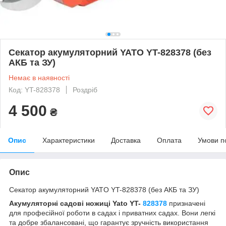
Секатор акумуляторний YATO YT-828378 (без
АКБ та ЗУ)
Немає в наявності
Код: YT-828378
Роздріб
4 500
₴
Опис
Характеристики
Доставка
Оплата
Умови п
Опис
Секатор акумуляторний YATO YT-828378 (без АКБ та ЗУ)
Акумуляторні садові ножиці Yato YT-
828378
призначені
для професійної роботи в садах і приватних садах. Вони легкі
та добре збалансовані, що гарантує зручність використання