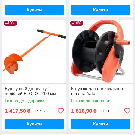
Купити
Купити
–10%
–10%
Бур ручний до грунту T-
Котушка для поливального
подібний FLO, Ø= 200 мм
шланга Yato
Готово до відправки
Готово до відправки
1 417,50
1 818,90
₴
₴
1 575 ₴
2 021 ₴
Купити
Купити