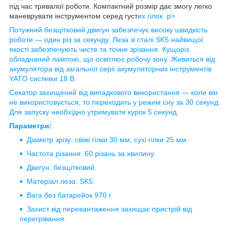
під час тривалої роботи. Компактний розмір дає змогу легко
маневрувати інструментом серед густ
их гілок. p>
Потужний безщітковий двигун забезпечує високу швидкість
роботи — один різ за секунду. Леза зі сталі SK5 найвищої
якості забезпечують чисте та точне зрізання. Кущоріз
обладнаний лампою, що освітлює робочу зону. Живиться від
акумулятора від загальної серії акумуляторних інструментів
YATO системи 18 В.
Секатор захищений від випадкового використання — коли він
не використовується, то переходить у режим сну за 30 секунд.
Для запуску необхідно утримувати курок 5 секунд.
Параметри:
Діаметр зрізу: свіжі гілки 30 мм, сухі гілки 25 мм.
Частота різання: 60 різань за хвилину.
Двигун: безщітковий.
Матеріал леза: SK5.
Вага без батарейок 970 г.
Захист від перевантаження захищає пристрій від
перегрівання.