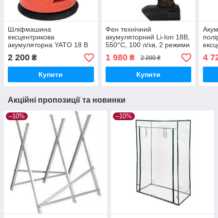
Шліфмашина
Фен технічний
Аку
ексцентрикова
акумуляторний Li-Ion 18В,
полі
акумуляторна YATO 18 В
550°C, 100 л/хв, 2 режими
ексц
(YT-82753) 125 ММ (без
(без акумуляторів), YATO
125
2 200
1 980
4 7
₴
₴
2 200 ₴
акумулятора)
YT-82285
БЕЗ 
ДИС
Купити
Купити
15М
Акційні пропозиції та новинки
–10%
–10%