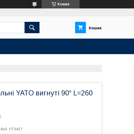
Кошик
Кошик
ельні YATO вигнуті 90° L=260
₴
Код:
YT-5417