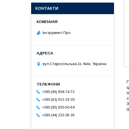
КОНТАКТИ
Інструмент-Про
вул.Старосільська,1к, Київ, Україна
П
ц
+380 (96) 804-74-72
н
с
+380 (63) 913-18-30
З
+380 (95) 830-50-64
Ш
+380 (44) 232-05-36