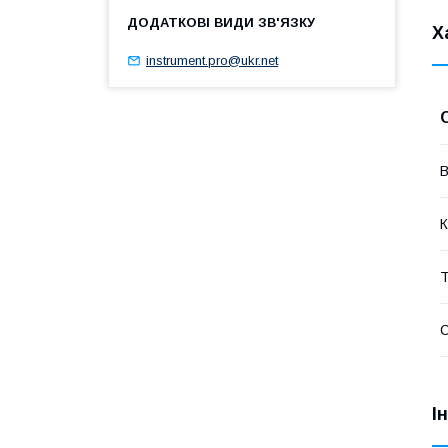
Х
instrument.pro@ukr.net
В
К
Т
І