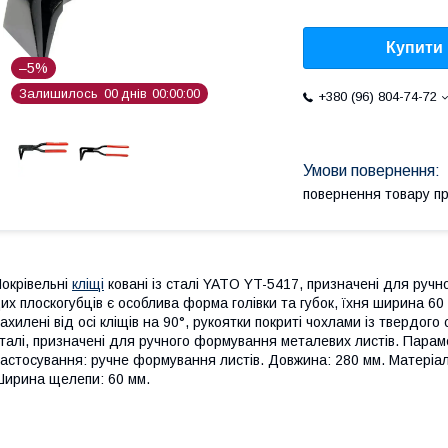
Купити
–5%
Залишилось
0
0
днів
0
0
0
0
0
0
+380 (96) 804-74-72
повернення товару п
окрівельні
кліщі
ковані із сталі YATO YT-5417, призначені для руч
их плоскогубців є особлива форма голівки та губок, їхня ширина 6
ахилені від осі кліщів на 90°, рукоятки покриті чохлами із твердого 
талі, призначені для ручного формування металевих листів. Парам
астосування: ручне формування листів. Довжина: 280 мм. Матеріал р
ирина щелепи: 60 мм.