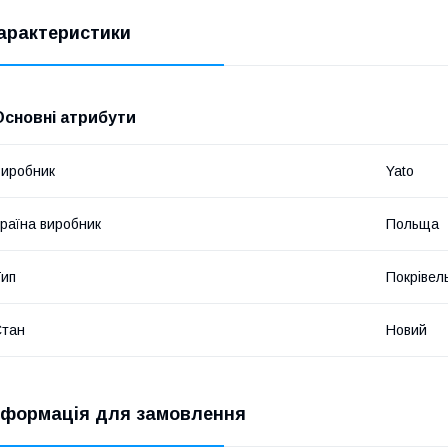
арактеристики
Основні атрибути
иробник
Yato
раїна виробник
Польща
ип
Покрівель
Стан
Новий
нформація для замовлення