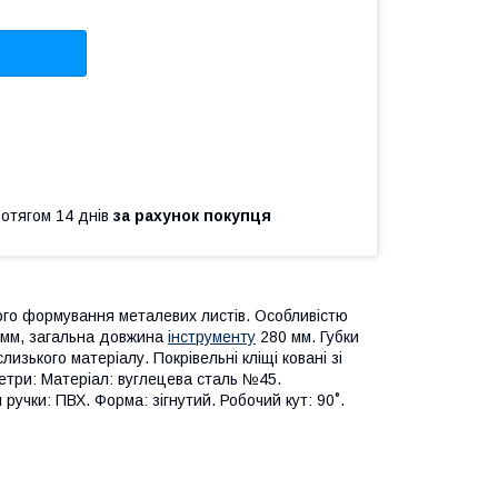
ротягом 14 днів
за рахунок покупця
ного формування металевих листів. Особливістю
0 мм, загальна довжина
інструменту
280 мм. Губки
слизького матеріалу. Покрівельні кліщі ковані зі
етри: Матеріал: вуглецева сталь №45.
учки: ПВХ. Форма: зігнутий. Робочий кут: 90˚.