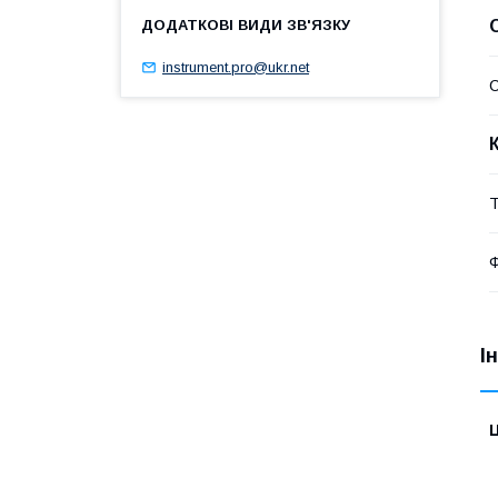
instrument.pro@ukr.net
Т
І
Ц