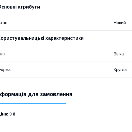
Основні атрибути
Стан
Новий
Користувальницькі характеристики
ип
Вілка
Форма
Кругла
нформація для замовлення
іна:
9 ₴