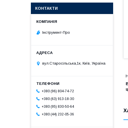
КОНТАКТИ
Інструмент-Про
вул.Старосільська,1к, Київ, Україна
Н
ц
+380 (96) 804-74-72
+380 (63) 913-18-30
+380 (95) 830-50-64
Х
+380 (44) 232-05-36