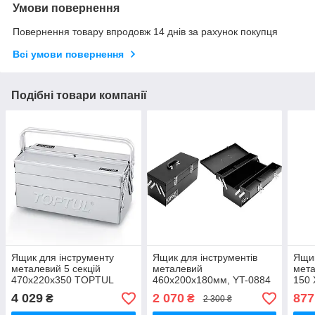
Умови повернення
Повернення товару впродовж 14 днів за рахунок покупця
Всі умови повернення
Подібні товари компанії
Ящик для інструменту
Ящик для інструментів
Ящик
металевий 5 секцій
металевий
мета
470x220x350 TOPTUL
460х200х180мм, YT-0884
150 
TBAC0501
YATO
4 029
2 070
877
₴
₴
2 300 ₴