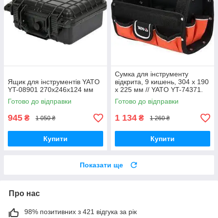
Сумка для інструменту
Ящик для інструментів YATO
відкрита, 9 кишень, 304 х 190
YT-08901 270х246х124 мм
х 225 мм // YATO YT-74371.
Готово до відправки
Готово до відправки
945
1 134
₴
₴
1 050 ₴
1 260 ₴
Купити
Купити
Показати ще
Про нас
98% позитивних з 421 відгука за рік