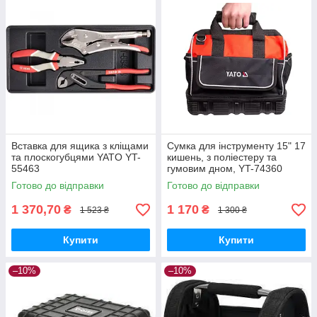
Вставка для ящика з кліщами
Сумка для інструменту 15" 17
та плоскогубцями YATO YT-
кишень, з поліестеру та
55463
гумовим дном, YT-74360
YATO
Готово до відправки
Готово до відправки
1 370,70
1 170
₴
₴
1 523 ₴
1 300 ₴
Купити
Купити
–10%
–10%