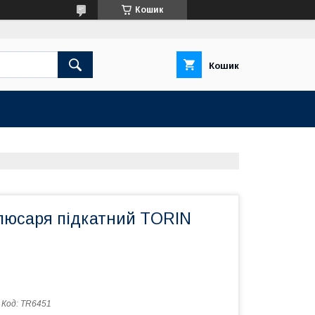
Кошик
Кошик
люсаря підкатний TORIN
Код:
TR6451