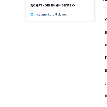
instrument.pro@ukr.net
В
К
В