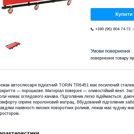
Купити
+380 (96) 804-74-72
повернення товару п
ежак автослюсаря підкатний TORIN TR6451 має посилений сталеви
окриття — порошкове. Матеріал поверхні — оливостійкий вініл. Заст
оли немає оглядового канава. Підголівник легко підіймається, даю
омфорту сприяє поролоновий матрац. Вбудований підголівник забе
авдяки наявності якісних поворотних роликів, лежак має чудову ман
ростором.
арактеристики