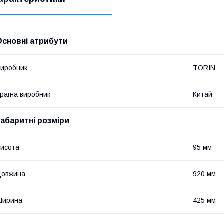
Основні атрибути
иробник
TORIN
раїна виробник
Китай
Габаритні розміри
исота
95 мм
Довжина
920 мм
Ширина
425 мм