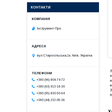
КОНТАКТИ
Інструмент-Про
вул.Старосільська,1к, Київ, Україна
Л
п
+380 (96) 804-74-72
к
к
+380 (63) 913-18-30
З
+380 (95) 830-50-64
п
+380 (44) 232-05-36
Х