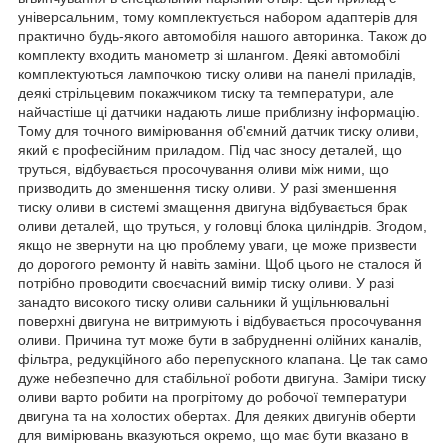
універсальним, тому комплектується набором адаптерів для
практично будь-якого автомобіля нашого авторинка. Також до
комплекту входить манометр зі шлангом. Деякі автомобілі
комплектуються лампочкою тиску оливи на панелі приладів,
деякі стрільцевим покажчиком тиску та температури, але
найчастіше ці датчики надають лише приблизну інформацію.
Тому для точного вимірювання об'ємний датчик тиску оливи,
який є професійним приладом. Під час зносу деталей, що
труться, відбувається просочування оливи між ними, що
призводить до зменшення тиску оливи. У разі зменшення
тиску оливи в системі змащення двигуна відбувається брак
оливи деталей, що труться, у головці блока циліндрів. Згодом,
якщо не звернути на цю проблему уваги, це може призвести
до дорогого ремонту й навіть заміни. Щоб цього не сталося й
потрібно проводити своєчасний вимір тиску оливи. У разі
занадто високого тиску оливи сальники й ущільнювальні
поверхні двигуна не витримують і відбувається просочування
оливи. Причина тут може бути в забрудненні олійних каналів,
фільтра, редукційного або перепускного клапана. Це так само
дуже небезпечно для стабільної роботи двигуна. Заміри тиску
оливи варто робити на прогрітому до робочої температури
двигуна та на холостих обертах. Для деяких двигунів оберти
для вимірювань вказуються окремо, що має бути вказано в