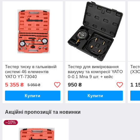
Тестер тиску в гальмівній
Тестер для вимірювання
Тест
системі 46 елементів
вакууму та компресії YATO
(ХЗ
YATO YT-73040
0-0.1 Мпа 9 шт. + кейс
5 355
950
1 1
₴
₴
5 950 ₴
Купити
Купити
Акційні пропозиції та новинки
–10%