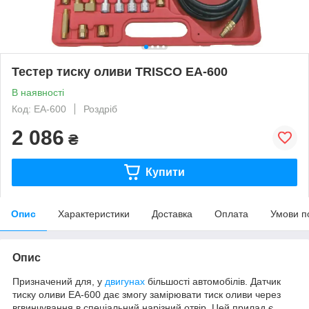
Тестер тиску оливи TRISCO EA-600
В наявності
Код: EA-600
Роздріб
2 086
₴
Купити
Опис
Характеристики
Доставка
Оплата
Умови п
Опис
Призначений для, у
двигунах
більшості автомобілів. Датчик
тиску оливи EA-600 дає змогу замірювати тиск оливи через
вгвинчування в спеціальний нарізний отвір. Цей прилад є