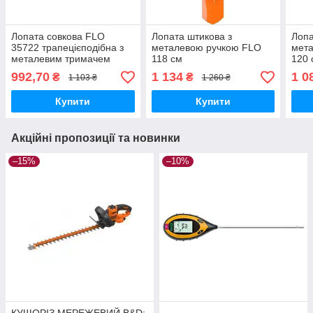
Лопата совкова FLO
Лопата штикова з
Лопа
35722 трапецієподібна з
металевою ручкою FLO
мет
металевим тримачем
118 см
120 
l=120 з DY ручкою.
992,70
1 134
1 0
₴
₴
1 103 ₴
1 260 ₴
Купити
Купити
Акційні пропозиції та новинки
–15%
–10%