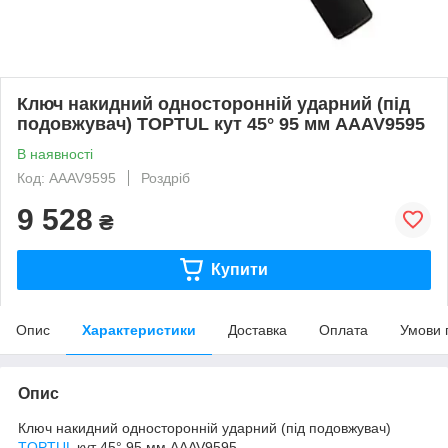
Ключ накидний односторонній ударний (під
подовжувач) TOPTUL кут 45° 95 мм AAAV9595
В наявності
Код: AAAV9595
Роздріб
9 528
₴
Купити
Опис
Характеристики
Доставка
Оплата
Умови 
Опис
Ключ накидний односторонній ударний (під подовжувач)
TOPTUL
кут 45° 95 мм AAAV9595