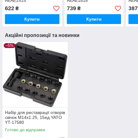
AEAE1515
AEAE1818
AEA
622
739
387
₴
₴
Купити
Купити
Акційні пропозиції та новинки
–5%
Набір для реставрації отворів
свічок М14х1.25, 15ед YATO
YT-17580
Готово до відправки