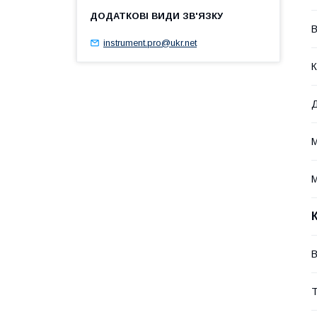
В
instrument.pro@ukr.net
К
М
М
Т