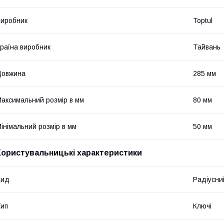
иробник
Toptul
раїна виробник
Тайвань
Довжина
285 мм
аксимальний розмір в мм
80 мм
інімальний розмір в мм
50 мм
Користувальницькі характеристики
Вид
Радіусни
ип
Ключі