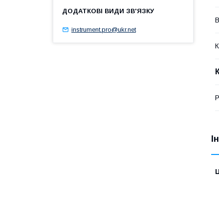
В
instrument.pro@ukr.net
К
Р
І
Ц