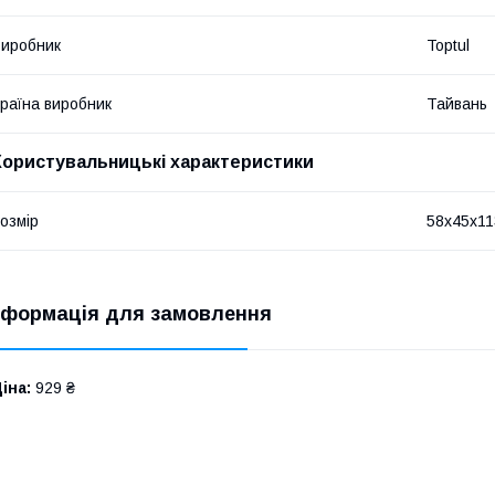
иробник
Toptul
раїна виробник
Тайвань
Користувальницькі характеристики
озмір
58х45х11
нформація для замовлення
іна:
929 ₴