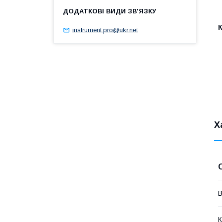
instrument.pro@ukr.net
Х
В
К