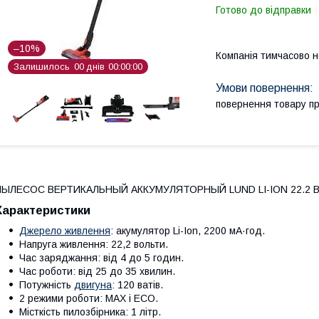
Готово до відправки
–10%
Компанія тимчасово 
Залишилось
0
0
днів
0
0
0
0
0
0
повернення товару п
ЫЛЕСОС ВЕРТИКАЛЬНЫЙ АККУМУЛЯТОРНЫЙ LUND LI-ION 22.2 В 2.
Характеристики
Джерело живлення
: акумулятор Li-Ion, 2200 мА·год.
Напруга живлення: 22,2 вольти.
Час заряджання: від 4 до 5 годин.
Час роботи: від 25 до 35 хвилин.
Потужність
двигуна
: 120 ватів.
2 режими роботи: MAX і ECO.
Місткість пилозбірника: 1 літр.