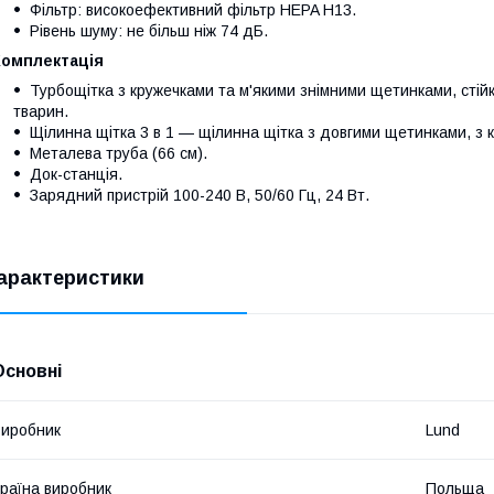
Фільтр: високоефективний фільтр HEPA H13.
Рівень шуму: не більш ніж 74 дБ.
Комплектація
Турбощітка з кружечками та м'якими знімними щетинками, стій
тварин.
Щілинна щітка 3 в 1 — щілинна щітка з довгими щетинками, з
Металева труба (66 см).
Док-станція.
Зарядний пристрій 100-240 В, 50/60 Гц, 24 Вт.
арактеристики
Основні
иробник
Lund
раїна виробник
Польща