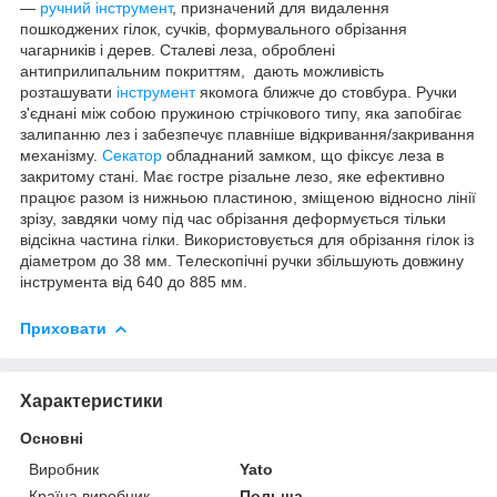
—
ручний інструмент
, призначений для видалення
пошкоджених гілок, сучків, формувального обрізання
чагарників і дерев. Сталеві леза, оброблені
антиприлипальним покриттям, дають можливість
розташувати
інструмент
якомога ближче до стовбура. Ручки
з'єднані між собою пружиною стрічкового типу, яка запобігає
залипанню лез і забезпечує плавніше відкривання/закривання
механізму.
Секатор
обладнаний замком, що фіксує леза в
закритому стані. Має гостре різальне лезо, яке ефективно
працює разом із нижньою пластиною, зміщеною відносно лінії
зрізу, завдяки чому під час обрізання деформується тільки
відсікна частина гілки. Використовується для обрізання гілок із
діаметром до 38 мм. Телескопічні ручки збільшують довжину
інструмента від 640 до 885 мм.
Приховати
Характеристики
Основні
Виробник
Yato
Країна виробник
Польща