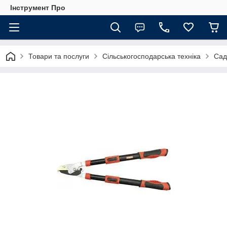
Інструмент Про
Товари та послуги
Сільськогосподарська техніка
Сад