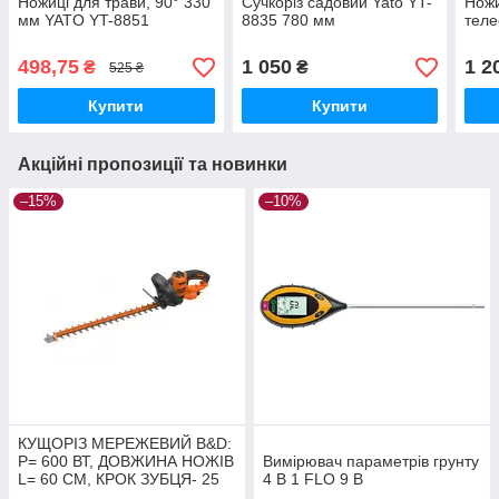
Ножиці для трави, 90° 330
Сучкоріз садовий Yato YT-
Ножи
мм YATO YT-8851
8835 780 мм
теле
498,75
1 050
1 2
₴
₴
525 ₴
Купити
Купити
Акційні пропозиції та новинки
–15%
–10%
КУЩОРІЗ МЕРЕЖЕВИЙ B&D:
P= 600 ВТ, ДОВЖИНА НОЖІВ
Вимірювач параметрів грунту
L= 60 CМ, КРОК ЗУБЦЯ- 25
4 В 1 FLO 9 В
ММ