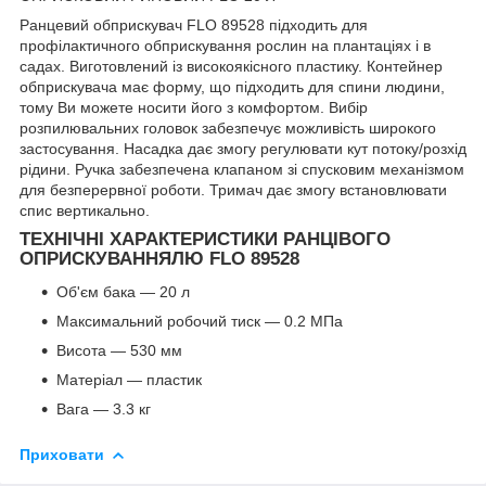
Ранцевий обприскувач FLO 89528 підходить для
профілактичного обприскування рослин на плантаціях і в
садах. Виготовлений із високоякісного пластику. Контейнер
обприскувача має форму, що підходить для спини людини,
тому Ви можете носити його з комфортом. Вибір
розпилювальних головок забезпечує можливість широкого
застосування. Насадка дає змогу регулювати кут потоку/розхід
рідини. Ручка забезпечена клапаном зі спусковим механізмом
для безперервної роботи. Тримач дає змогу встановлювати
спис вертикально.
ТЕХНІЧНІ ХАРАКТЕРИСТИКИ РАНЦІВОГО
ОПРИСКУВАННЯЛЮ FLO 89528
Об'єм бака — 20 л
Максимальний робочий тиск — 0.2 МПа
Висота — 530 мм
Матеріал — пластик
Вага — 3.3 кг
Приховати