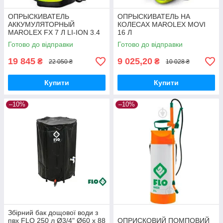
ОПРЫСКИВАТЕЛЬ
ОПРЫСКИВАТЕЛЬ НА
АККУМУЛЯТОРНЫЙ
КОЛЕСАХ MAROLEX MOVI
MAROLEX FX 7 Л LI-ION 3.4
16 Л
АЧ
Готово до відправки
Готово до відправки
19 845
9 025,20
₴
₴
22 050 ₴
10 028 ₴
Купити
Купити
–10%
–10%
Збірний бак дощової води з
пвх FLO 250 л Ø3/4" Ø60 x 88
ОПРИСКОВИЙ ПОМПОВИЙ