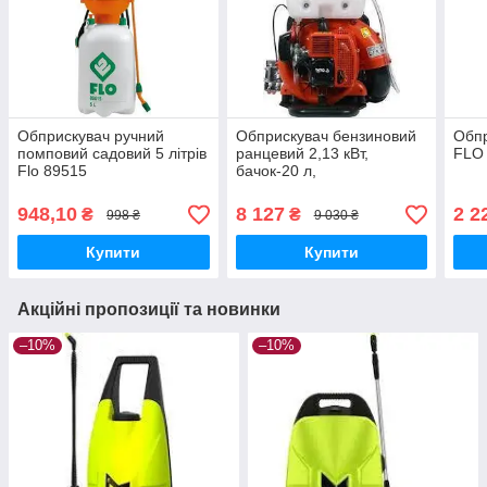
Обприскувач ручний
Обприскувач бензиновий
Обпр
помповий садовий 5 літрів
ранцевий 2,13 кВт,
FLO 
Flo 89515
бачок-20 л,
продуктивність-17 л/хв,
YATO YT-86240
948,10
8 127
2 2
₴
₴
998 ₴
9 030 ₴
Купити
Купити
Акційні пропозиції та новинки
–10%
–10%