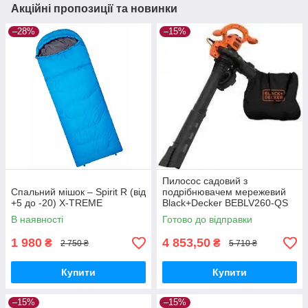
Акційні пропозиції та новинки
–28%
–15%
Пилосос садовий з
Спальний мішок – Spirit R (від
подрібнювачем мережевий
+5 до -20) X-TREME
Black+Decker BEBLV260-QS
В наявності
Готово до відправки
1 980
4 853,50
₴
₴
2 750 ₴
5 710 ₴
Купити
Купити
–15%
–15%