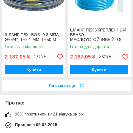
ШЛАНГ ПВХ УКРЕПЛЕННЫЙ
ШЛАНГ ПВХ "BOS" 0.8 МПА,
БЕНЗО-
Ø=3/4", T=2.1 ММ, L=50 М
МАСЛОУСТОЙЧИВЫЙ 0.8
МПА, Ø=12 ММ, T=1.8 ММ,
Готово до відправки
Готово до відправки
L=50 М
2 187,05
2 187,05
₴
₴
2 573 ₴
2 573 ₴
Купити
Купити
Показати ще
Про нас
98% позитивних з 421 відгука за рік
Працює з 09.02.2015