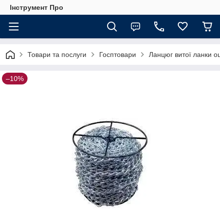
Інструмент Про
Товари та послуги
Госптовари
Ланцюг витої ланки оц
–10%