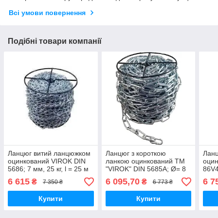
Всі умови повернення
Подібні товари компанії
Ланцюг витий ланцюжком
Ланцюг з короткою
Лан
оцинкований VIROK DIN
ланкою оцинкований ТМ
оци
5686; 7 мм, 25 кг, l = 25 м
"VIROK" DIN 5685A; Ø= 8
86V4
ММ, 25 КГ, L= 20 М ± 1,0%
м ± 
6 615
6 095,70
6 7
₴
₴
7 350 ₴
6 773 ₴
(TR)
Купити
Купити