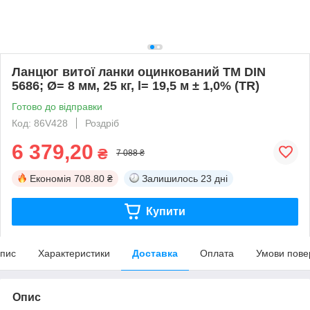
Ланцюг витої ланки оцинкований ТМ DIN
5686; Ø= 8 мм, 25 кг, l= 19,5 м ± 1,0% (TR)
Готово до відправки
Код: 86V428
Роздріб
6 379,20
₴
7 088 ₴
Економія
708.80 ₴
Залишилось
23 дні
Купити
пис
Характеристики
Доставка
Оплата
Умови пове
Опис