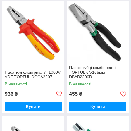
Плоскогубці комбіновані
Пасатижі електрика 7" 1000V
TOPTUL 6"x165мм
VDE TOPTUL DGCA2207
DBAB2206B
В наявності
В наявності
936
455
₴
₴
Купити
Купити