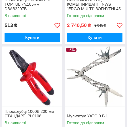
TOPTUL 7"x185мм
КОМБІНИРІВАННІ NWS
DBAB2207B
"ERGO MULTI" ЗОГНУТНІ 45
градусів З ІЗОЛЮВАЛЬНИМИ
В наявності
Готово до відправки
РУЧКИ VDE ДО 1000 У 200
ММ
513
2 740,50
₴
₴
3 045 ₴
Купити
Купити
–5%
Плоскогубці 1000В 200 мм
СТАНДАРТ IPL0108
Мультитул YATO 9 В 1
В наявності
Готово до відправки