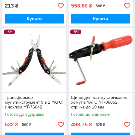
213
558,60
₴
₴
588 ₴
Купити
Купити
–5%
–5%
Трансформер-
Щипці для натягу стрічкових
мультиінструмент 9 в 1 YATO
хомутів YATO YT-06062,
з чохлом YT-76042
стрічка до 10 мм
Готово до відправки
Готово до відправки
532
498,75
₴
₴
560 ₴
525 ₴