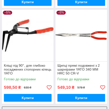
Купити
Купити
–5%
–5%
Кліщі під 90°, для глибоко
Щипці прямі подовжені з 2
посаджених стопорних кілець
шарнірами YATO 340 ММ
YATO
HRC 50 CR-V
Готово до відправки
Готово до відправки
598,50
549,10
₴
₴
630 ₴
578 ₴
Купити
Купити