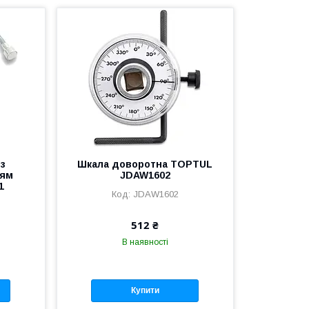
 з
Шкала доворотна TOPTUL
ням
JDAW1602
1
JDAW1602
512 ₴
В наявності
Купити