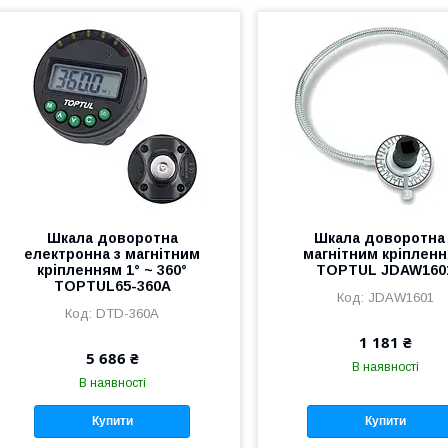
Шкала доворотна
Шкала доворотна
електронна з магнітним
магнітним кріплен
кріпленням 1° ~ 360°
TOPTUL JDAW160
TOPTUL65-360A
JDAW1601
DTD-360A
1 181 ₴
5 686 ₴
В наявності
В наявності
Купити
Купити