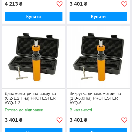
4 213
3 401
₴
₴
Купити
Купити
Динамометрична викрутка
Викрутка динамометрична
(0.2-1.2 Н·м) PROTESTER
(1.0-6.0Нм) PROTESTER
AYQ-1.2
AYQ-6
Готово до відправки
В наявності
3 401
3 401
₴
₴