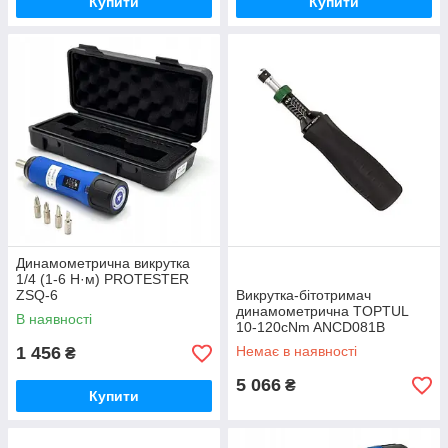
Купити
Купити
Динамометрична викрутка
1/4 (1-6 Н·м) PROTESTER
ZSQ-6
Викрутка-бітотримач
динамометрична TOPTUL
В наявності
10-120cNm ANCD081B
1 456
Немає в наявності
₴
5 066
₴
Купити