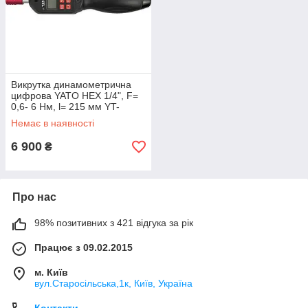
Викрутка динамометрична
цифрова YATO HEX 1/4", F=
0,6- 6 Нм, l= 215 мм YT-
07521 - YT-07521
Немає в наявності
6 900
₴
Про нас
98% позитивних з 421 відгука за рік
Працює з 09.02.2015
м. Київ
вул.Старосільська,1к, Київ, Україна