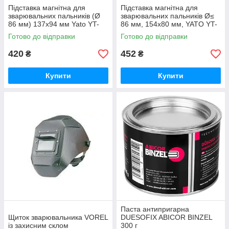
Підставка магнітна для
Підставка магнітна для
зварювальних пальників (Ø
зварювальних пальників Ø≤
86 мм) 137х94 мм Yato YT-
86 мм, 154х80 мм, YATO YT-
08710
08711
Готово до відправки
Готово до відправки
420
452
₴
₴
Купити
Купити
Паста антипригарна
Щиток зварювальника VOREL
DUESOFIX ABICOR BINZEL
із захисним склом
300 г