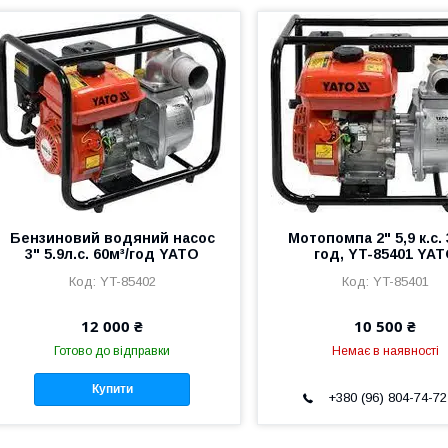
Бензиновий водяний насос
Мотопомпа 2" 5,9 к.с. 
3" 5.9л.с. 60м³/год YATO
год, YT-85401 YA
YT-85402
YT-85401
12 000 ₴
10 500 ₴
Готово до відправки
Немає в наявності
Купити
+380 (96) 804-74-72