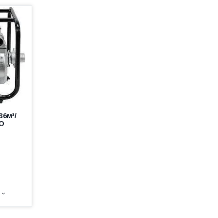
36м³/
TO