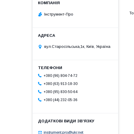
Інструмент-Про
вул.Старосільська,1к, Київ, Україна
+380 (96) 804-74-72
+380 (63) 913-18-30
+380 (95) 830-50-64
+380 (44) 232-05-36
instrument.pro@ukr.net