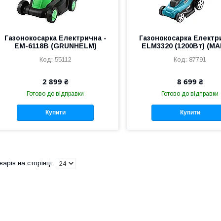
Газонокосарка Електрична -
Газонокосарка Електр
EM-6118B (GRUNHELM)
ELM3320 (1200Вт) (MA
55112
87791
2 899 ₴
8 699 ₴
Готово до відправки
Готово до відправки
Купити
Купити