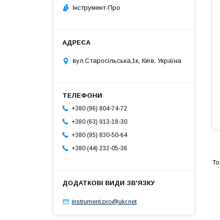
Інструмент-Про
вул.Старосільська,1к, Київ, Україна
+380 (96) 804-74-72
+380 (63) 913-18-30
+380 (95) 830-50-64
+380 (44) 232-05-36
instrument.pro@ukr.net