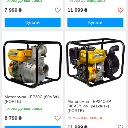
Готово до відправки
Готово до відправки
7 999
11 999
₴
₴
Купити
Купити
Мотопомпа - FP30C (60м3/г)
(FORTE)
Мотопомпа - FP24CHP
(40м3/г, хім. реактиви)
Готово до відправки
(FORTE)
8 799
Немає в наявності
₴
11 999
₴