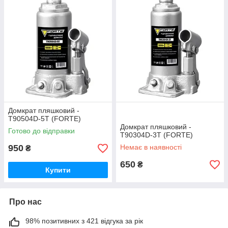
Домкрат пляшковий -
T90504D-5T (FORTE)
Домкрат пляшковий -
Готово до відправки
T90304D-3T (FORTE)
950
Немає в наявності
₴
650
₴
Купити
Про нас
98% позитивних з 421 відгука за рік