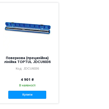
Поверкова (прецизійна)
лінійка TOPTUL JDCU6036
JDCU6036
4 901 ₴
В наявності
Купити