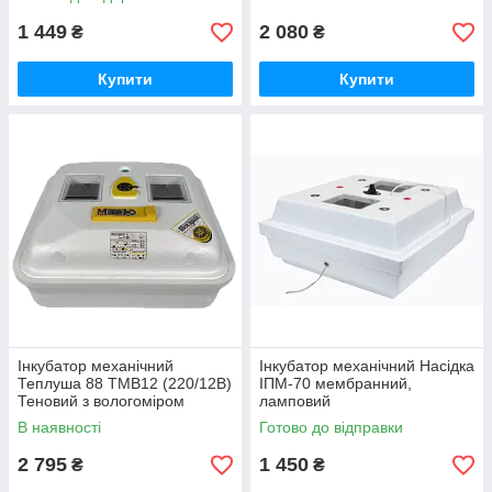
1 449
2 080
₴
₴
Купити
Купити
Інкубатор механічний
Інкубатор механічний Насідка
Теплуша 88 ТМВ12 (220/12В)
ІПМ-70 мембранний,
Теновий з вологоміром
ламповий
В наявності
Готово до відправки
2 795
1 450
₴
₴