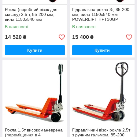
Рокла (виробний візок для
Гідравлічна рокла 3т, 85-200
складу) 2.5 т, 85-200 мм,
мм, вила 1150х540 мм
вила 1150х540 мм
POWERLIFT HPT30GP
POWERLIFT HPT25GP
В наявності
В наявності
14 520
15 400
₴
₴
Купити
Купити
Рокла 1.5т високоманеврена
Гідравлічний візок рокла 2.5т
(переміщення в 4
з ручним гальмом, 85-200