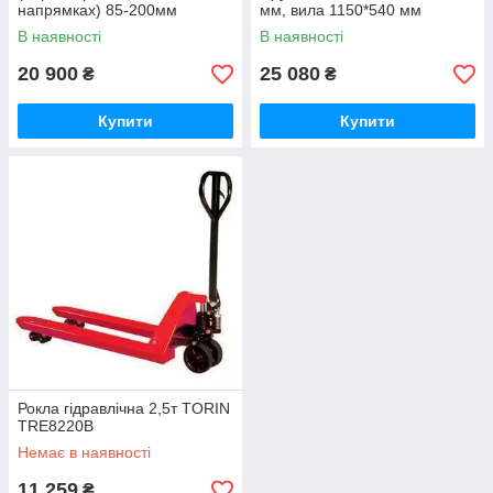
напрямках) 85-200мм
мм, вила 1150*540 мм
POWERLIFT HPT15GP2
POWERLIFT HPT25GPHB
В наявності
В наявності
20 900
25 080
₴
₴
Купити
Купити
Рокла гідравлічна 2,5т TORIN
TRE8220B
Немає в наявності
11 259
₴