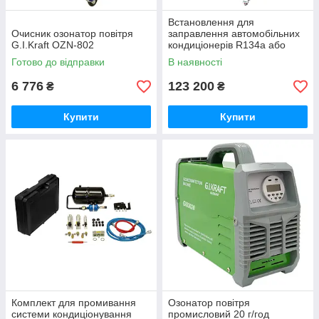
Встановлення для
Очисник озонатор повітря
заправлення автомобільних
G.I.Kraft OZN-802
кондиціонерів R134a або
R1234yf (автоматичне)
Готово до відправки
В наявності
LAUNCH VALUE-500PLUS
6 776
123 200
₴
₴
Купити
Купити
Комплект для промивання
Озонатор повітря
системи кондиціонування
промисловий 20 г/год