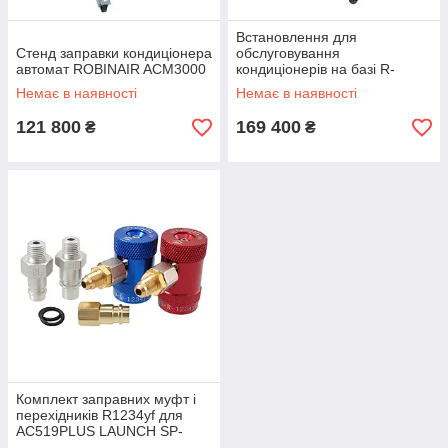
Встановлення для
Стенд заправки кондиціонера
обслуговування
автомат ROBINAIR ACM3000
кондиціонерів на базі R-
1234YF (автоматичне)
Немає в наявності
Немає в наявності
ROBINAIR SP00000157
121 800
169 400
₴
₴
Комплект заправних муфт і
перехідників R1234yf для
AC519PLUS LAUNCH SP-
603010130