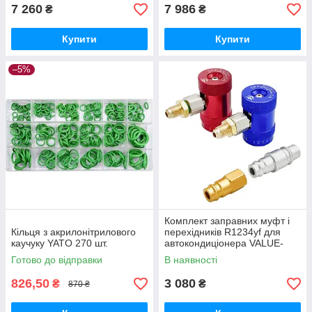
7 260
7 986
₴
₴
Купити
Купити
–5%
Комплект заправних муфт і
Кільця з акрилонітрилового
перехідників R1234yf для
каучуку YATO 270 шт.
автокондиціонера VALUE-
500PLUS LAUNCH
Готово до відправки
В наявності
VALUE1234kit
826,50
3 080
₴
₴
870 ₴