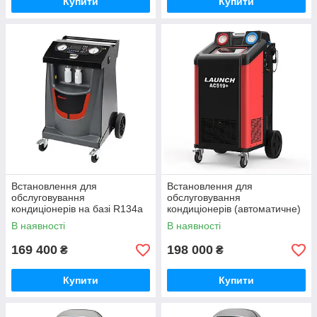
Купити
Купити
Встановлення для
Встановлення для
обслуговування
обслуговування
кондиціонерів на базі R134a
кондиціонерів (автоматичне)
(автоматичне) ROBINAIR
R134a або R1234yf LAUNCH
В наявності
В наявності
SP00000155
AC519PLUS
169 400
198 000
₴
₴
Купити
Купити