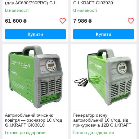
(для AC690/790PRO) G.I.
G.I.KRAFT GI03020
KRAFT ACT550-SFK
В наявності
В наявності
61 600
7 986
₴
₴
Купити
Купити
Автомобільний очисник
Генератор озону
повітря — озонатор 10 г/год
автомобільний 10 г/год, від
G.I.KRAFT GI03010
прикурювача 12B G.I.KRAFT
GI03030-12V
Готово до відправки
Готово до відправки